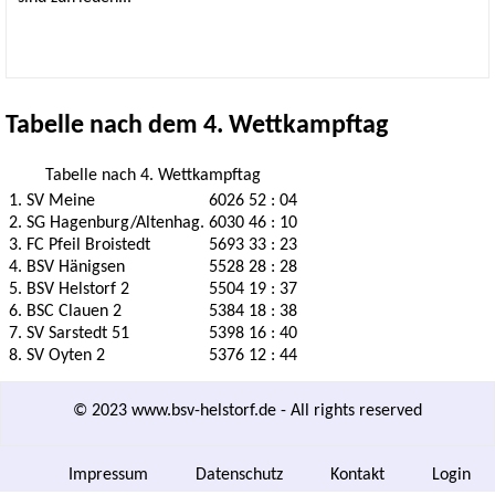
Tabelle nach dem 4. Wettkampftag
Tabelle nach 4. Wettkampftag
1.
SV Meine
6026
52 : 04
2.
SG Hagenburg/Altenhag.
6030
46 : 10
3.
FC Pfeil Broistedt
5693
33 : 23
4.
BSV Hänigsen
5528
28 : 28
5.
BSV Helstorf 2
5504
19 : 37
6.
BSC Clauen 2
5384
18 : 38
7.
SV Sarstedt 51
5398
16 : 40
8.
SV Oyten 2
5376
12 : 44
© 2023 www.bsv-helstorf.de - All rights reserved
Navigation
Impressum
Datenschutz
Kontakt
Login