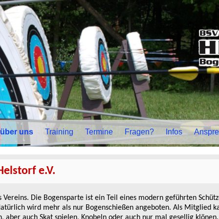
über uns
Training
Termine
Fragen?
Infos
Anspre
elstorf e.V.
 Vereins. Die Bogensparte ist ein Teil eines modern geführten Schütz
 Natürlich wird mehr als nur Bogenschießen angeboten. Als Mitglied 
n, aber auch Skat spielen, Knobeln oder auch nur mal gesellig klönen.