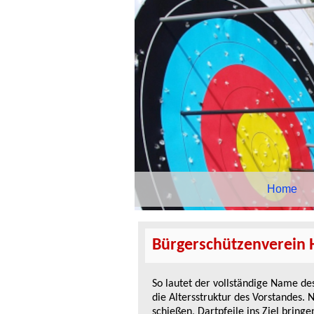
Navigation
Home
überspringen
Bürgerschützenverein H
So lautet der vollständige Name des
die Altersstruktur des Vorstandes.
schießen, Dartpfeile ins Ziel bringe