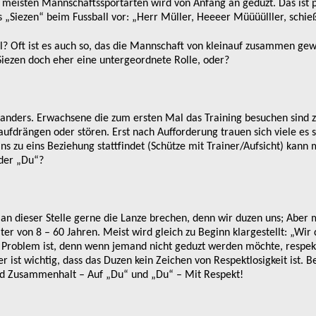
n meisten Mannschaftssportarten wird von Anfang an geduzt. Das ist p
„Siezen“ beim Fussball vor: „Herr Müller, Heeeer Müüüülller, schießen
el? Oft ist es auch so, das die Mannschaft von kleinauf zusammen ge
 Siezen doch eher eine untergeordnete Rolle, oder?
anders. Erwachsene die zum ersten Mal das Training besuchen sind 
aufdrängen oder stören. Erst nach Aufforderung trauen sich viele es 
ns zu eins Beziehung stattfindet (Schütze mit Trainer/Aufsicht) kann 
oder „Du“?
an dieser Stelle gerne die Lanze brechen, denn wir duzen uns; Aber 
er von 8 – 60 Jahren. Meist wird gleich zu Beginn klargestellt: „Wir
 Problem ist, denn wenn jemand nicht geduzt werden möchte, respekt
 ist wichtig, dass das Duzen kein Zeichen von Respektlosigkeit ist. Be
nd Zusammenhalt – Auf „Du“ und „Du“ – Mit Respekt!